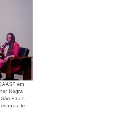
da CAASP em
lher Negra
 São Paulo,
 esferas de