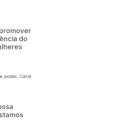
 promover
lência do
ulheres
e poder, Carla
ossa
Estamos