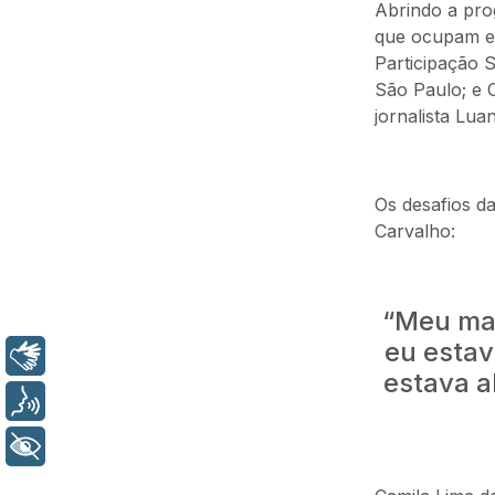
Abrindo a pro
que ocupam es
Participação 
São Paulo; e 
jornalista Lu
Os desafios d
Carvalho:
“Meu mai
eu estav
Libras
estava a
Voz
+ Acessibilidade