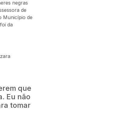
heres negras
ssessora de
o Município de
foi da
azara
derem que
a. Eu não
ara tomar