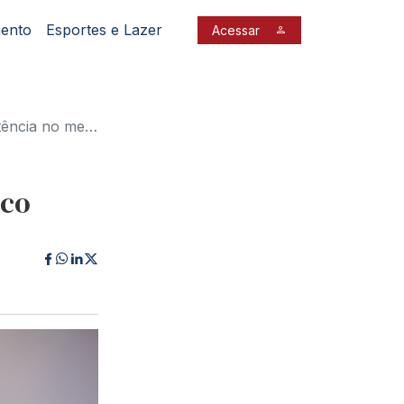
mento
Esportes e Lazer
Acessar
meio jurídic...
ico