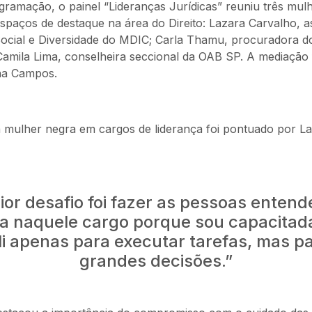
gramação, o painel “Lideranças Jurídicas” reuniu três mul
paços de destaque na área do Direito: Lazara Carvalho, a
Social e Diversidade do MDIC; Carla Thamu, procuradora d
Camila Lima, conselheira seccional da OAB SP. A mediação 
ana Campos.
a mulher negra em cargos de liderança foi pontuado por L
or desafio foi fazer as pessoas enten
a naquele cargo porque sou capacitad
li apenas para executar tarefas, mas p
grandes decisões.”