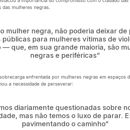
estacou a importância do compromisso com o cuidado das
es das mulheres negras.
o mulher negra, não poderia deixar de
s públicas para mulheres vítimas de vio
 — que, em sua grande maioria, são m
negras e periféricas”
sobrecarga enfrentada por mulheres negras em espaços d
ou a necessidade de perseverar:
mos diariamente questionadas sobre n
dade, mas não temos o luxo de parar. 
pavimentando o caminho”