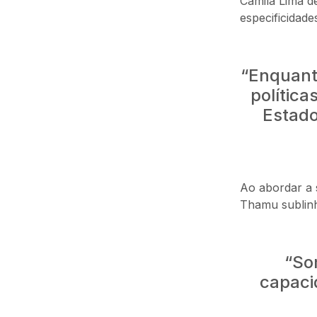
Camila Lima d
especificidad
“Enquant
política
Estado
Ao abordar a 
Thamu sublinh
“So
capaci