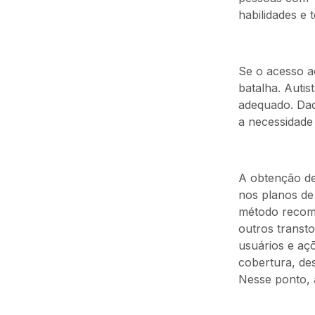
habilidades e 
Se o acesso ao
batalha. Autis
adequado. Dad
a necessidade 
A obtenção de
nos planos de
método recome
outros transt
usuários e açõ
cobertura, de
Nesse ponto, a