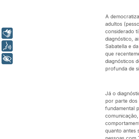
A democratiza
adultos (pesso
considerado t
Libras
diagnóstico, a
Voz
Sabatella e da
que recenteme
+ Acessibilidade
diagnósticos 
profunda de s
Já o diagnóst
por parte dos 
fundamental p
comunicação, d
comportamento 
quanto antes 
pessoas com T