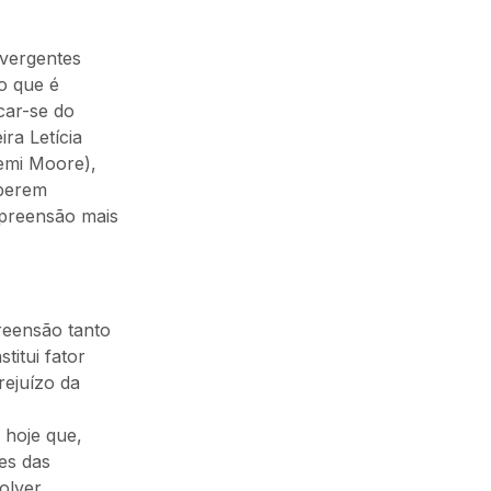
ivergentes
do que é
car-se do
ira Letícia
Demi Moore),
eberem
mpreensão mais
reensão tanto
titui fator
rejuízo da
 hoje que,
es das
olver