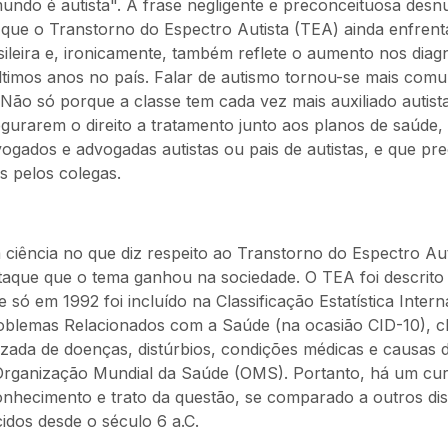
undo é autista". A frase negligente e preconceituosa desnu
ue o Transtorno do Espectro Autista (TEA) ainda enfrent
sileira e, ironicamente, também reflete o aumento nos diag
ltimos anos no país. Falar de autismo tornou-se mais comu
 Não só porque a classe tem cada vez mais auxiliado autist
segurarem o direito a tratamento junto aos planos de saúd
ogados e advogadas autistas ou pais de autistas, e que pr
 pelos colegas.
 ciência no que diz respeito ao Transtorno do Espectro Aut
staque que o tema ganhou na sociedade. O TEA foi descrito 
 só em 1992 foi incluído na Classificação Estatística Intern
blemas Relacionados com a Saúde (na ocasião CID-10), cl
izada de doenças, distúrbios, condições médicas e causas 
Organização Mundial da Saúde (OMS). Portanto, há um cur
conhecimento e trato da questão, se comparado a outros dis
idos desde o século 6 a.C.