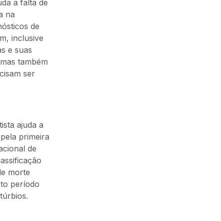
da a falta de
a na
nósticos de
m, inclusive
as e suas
e, mas também
ecisam ser
ista ajuda a
pela primeira
acional de
assificação
de morte
to período
túrbios.