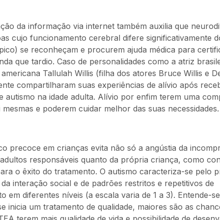
ção da informação via internet também auxilia que neurod
as cujo funcionamento cerebral difere significativamente 
ípico) se reconheçam e procurem ajuda médica para certifi
inda que tardio. Caso de personalidades como a atriz brasile
 americana Tallulah Willis (filha dos atores Bruce Willis e 
nte compartilharam suas experiências de alívio após rec
de autismo na idade adulta. Alívio por enfim terem uma co
i mesmas e poderem cuidar melhor das suas necessidades.
ico precoce em crianças evita não só a angústia da incomp
adultos responsáveis quanto da própria criança, como cons
ara o êxito do tratamento. O autismo caracteriza-se pelo p
a interação social e de padrões restritos e repetitivos de
em diferentes níveis (a escala varia de 1 a 3). Entende-se
se inicia um tratamento de qualidade, maiores são as chanc
EA terem mais qualidade de vida e possibilidade de desenv