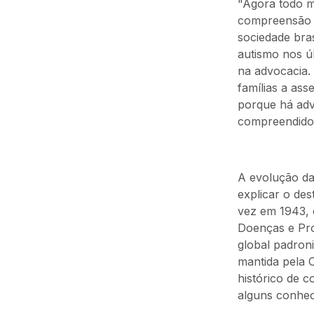
"Agora todo m
compreensão q
sociedade bra
autismo nos ú
na advocacia.
famílias a as
porque há adv
compreendidos
A evolução da
explicar o de
vez em 1943, e
Doenças e Pro
global padron
mantida pela 
histórico de 
alguns conhec