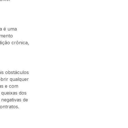
da é uma
amento
ição crônica,
is obstáculos
brir qualquer
as e com
 queixas dos
 negativas de
ontratos.