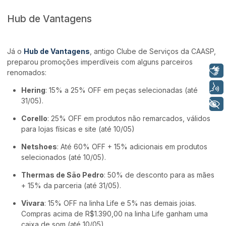
Hub de Vantagens
Já o
Hub de Vantagens
, antigo Clube de Serviços da CAASP,
preparou promoções imperdíveis com alguns parceiros
Libras
renomados:
Voz
Hering
: 15% a 25% OFF em peças selecionadas (até
31/05).
+ Acessibilidade
Corello
: 25% OFF em produtos não remarcados, válidos
para lojas físicas e site (até 10/05)
Netshoes
: Até 60% OFF + 15% adicionais em produtos
selecionados (até 10/05).
Thermas de São Pedro
: 50% de desconto para as mães
+ 15% da parceria (até 31/05).
Vivara
: 15% OFF na linha Life e 5% nas demais joias.
Compras acima de R$1.390,00 na linha Life ganham uma
caixa de som (até 10/05).