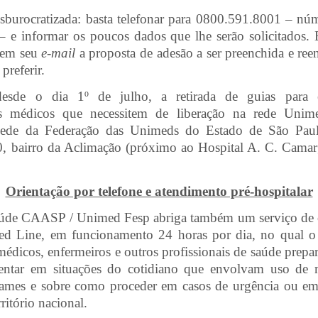
sburocratizada: basta telefonar para 0800.591.8001 – nú
– e informar os poucos dados que lhe serão solicitados.
e em seu
e-mail
a proposta de adesão a ser preenchida e re
preferir.
desde o dia 1º de julho, a retirada de guias para
s médicos que necessitem de liberação na rede Unim
 sede da Federação das Unimeds do Estado de São Paul
0, bairro da Aclimação (próximo ao Hospital A. C. Camar
Orientação por telefone e atendimento pré-hospitalar
aúde CAASP / Unimed Fesp abriga também um serviço de o
Med Line, em funcionamento 24 horas por dia, no qual o
édicos, enfermeiros e outros profissionais de saúde prepar
ientar em situações do cotidiano que envolvam uso de 
ames e sobre como proceder em casos de urgência ou em
rritório nacional.