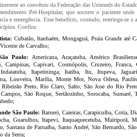
 inerente ao convênio da Federação das Unimeds do Estad
ndimento Pré-Hospitalar, que socorre o paciente onde 
cia e emergência. Esse benefício, contudo, restringe-se a 
cípios. Confira:
tista:
Cubatão, Itanhaém, Mongaguá, Praia Grande até Ca
 Vicente de Carvalho;
 São Paulo:
Americana, Araçatuba, Américo Brasiliense
u, Campinas, Capivari, Cosmópolis, Cruzeiro, Franca, G
Indaiatuba, Itapetininga, Itatiba, Itu, Itupeva, Jaguar
na, Louveira, Marilia, Monte Mor, Nova Odesa, Paulíni
 Ribeirão Preto, Rio Claro, Salto, São Jose do Rio Pret
 Campos, São Roque, Sertãozinho, Sorocaba, Sumaré, Ta
nhedo;
rande São Paulo:
Barueri, Caieiras, Carapicuíba, Cotia, 
cha, Guarulhos, Itapevi, Itaquaquecetuba, Mairiporã, 
o, Santana de Parnaíba, Santo André, São Bernardo, Sã
o da Serra;