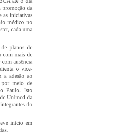
BCA até o dia
ma promoção da
 as iniciativas
nio médico no
ter, cada uma
s de planos de
ja com mais de
r com ausência
lienta o vice-
m a adesão ao
l por meio de
o Paulo. Isto
 rede Unimed da
 integrantes do
teve início em
das.