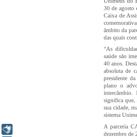
Unimeds do E
30 de agosto 
Caixa de Assis
comemorativa
âmbito da pa
das quais cont
“As dificulda
saúde são ime
40 anos. Dest
absoluta de c
presidente d
plano o advo
intercâmbio.
significa que,
sua cidade, ma
sistema Unime
A parceria CA
Libras
dezembro de 2