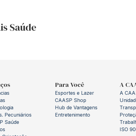
is Saúde
iços
Para Você
A CA
cias
Esportes e Lazer
A CAA
ias
CAASP Shop
Unidad
ologia
Hub de Vantagens
Transp
s. Pecuniários
Entretenimento
Proteç
P Saúde
Trabal
os
ISO 90