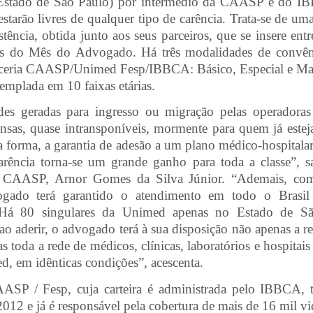
stado de São Paulo) por intermédio da CAASP e do IB
estarão livres de qualquer tipo de carência. Trata-se de u
tência, obtida junto aos seus parceiros, que se insere entre
s do Mês do Advogado. Há três modalidades de convê
rceria CAASP/Unimed Fesp/IBBCA: Básico, Especial e Mas
emplada em 10 faixas etárias.
des geradas para ingresso ou migração pelas operadora
nsas, quase intransponíveis, mormente para quem já este
a forma, a garantia de adesão a um plano médico-hospitala
arência torna-se um grande ganho para toda a classe”, sa
a CAASP, Arnor Gomes da Silva Júnior. “Ademais, co
gado terá garantido o atendimento em todo o Brasi
 Há 80 singulares da Unimed apenas no Estado de Sã
 ao aderir, o advogado terá à sua disposição não apenas a
s toda a rede de médicos, clínicas, laboratórios e hospitais
d, em idênticas condições”, acescenta.
ASP / Fesp, cuja carteira é administrada pelo IBBCA, 
012 e já é responsável pela cobertura de mais de 16 mil vi