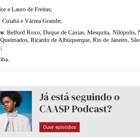
or e Lauro de Freitas;
: Cuiabá e Várzea Grande;
n.
ro
: Belford Roxo, Duque de Caxias, Mesquita, Nilópolis, N
Queimados, Ricardo de Albuquerque, Rio de Janeiro, Sã
;
tiba.
Já está seguindo o
CAASP Podcast?
Ouvir episódios