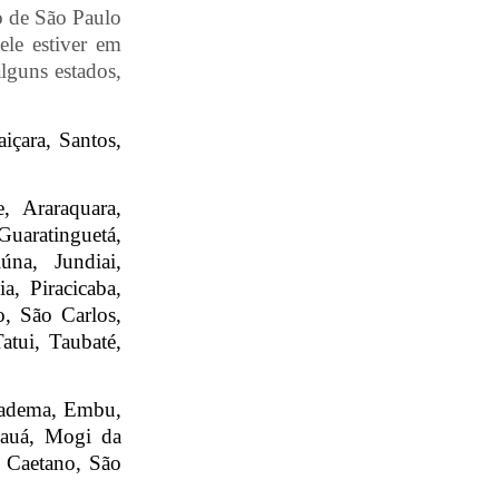
o de São Paulo
ele estiver em
alguns estados,
içara, Santos,
, Araraquara,
uaratinguetá,
iúna, Jundiai,
a, Piracicaba,
o, São Carlos,
tui, Taubaté,
Diadema, Embu,
Mauá, Mogi da
o Caetano, São