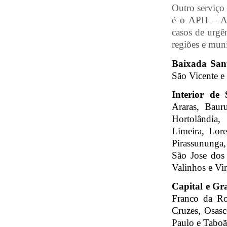
Outro serviço
é o APH – Ate
casos de urgên
regiões e muni
Baixada San
São Vicente e
Interior de
Araras, Baur
Hortolândia, 
Limeira, Lore
Pirassununga,
São Jose dos
Valinhos e Vi
Capital e G
Franco da Ro
Cruzes, Osasc
Paulo e Taboã