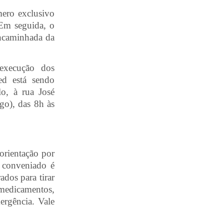
mero exclusivo
 Em seguida, o
encaminhada da
 execução dos
ed está sendo
o, à rua José
go), das 8h às
rientação por
 conveniado é
ados para tirar
medicamentos,
ergência. Vale